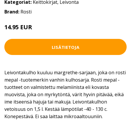
Kategoriat:
Keittokirjat
,
Leivonta
Brand:
Rosti
14.95 EUR
LISÄTIETOJA
Leivontakulho kuuluu margrethe-sarjaan, joka on rosti
mepal -tuotemerkin vanhin kulhosarja. Rosti mepal -
tuotteet on valmistettu melamiinista eli kovasta
muovista, joka on myrkytöntä, värit hyvin pitävää, eikä
ime itseensä hajuja tai makuja. Leivontakulhon
vetoisuus on 1,5 l. Kestää lämpötilat -40 - 130 c.
Konepestävä. Ei saa laittaa mikroaaltouuniin.