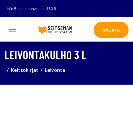
info@seitsemanveljesta150.fi
KAUPPA
LEIVONTAKULHO 3 L
Keittokirjat
Leivonta