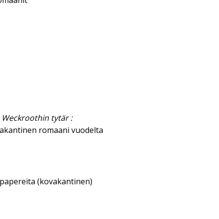
omaanit
 Weckroothin tytär :
akantinen romaani vuodelta
sipapereita (kovakantinen)