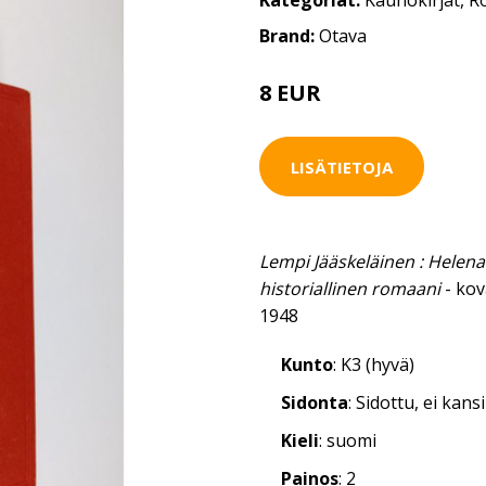
Kategoriat:
Kaunokirjat
,
R
Brand:
Otava
8 EUR
LISÄTIETOJA
Lempi Jääskeläinen : Helena
historiallinen romaani
- kov
1948
Kunto
: K3 (hyvä)
Sidonta
: Sidottu, ei kan
Kieli
: suomi
Painos
: 2