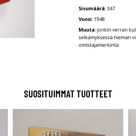
Sivumäärä
: 347
Vuosi
: 1948
Muuta
: jonkin verran ku
selkämyksessä hieman vino
omistajamerkintä
SUOSITUIMMAT TUOTTEET