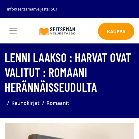
info@seitsemanveljesta150.fi
KAUPPA
LENNI LAAKSO : HARVAT OVAT
VALITUT : ROMAANI
HERÄNNÄISSEUDULTA
Kaunokirjat
Romaanit