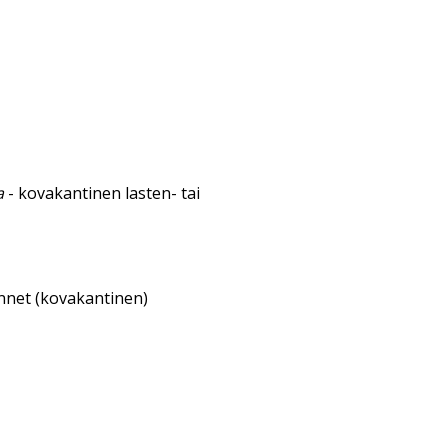
a
- kovakantinen lasten- tai
annet (kovakantinen)