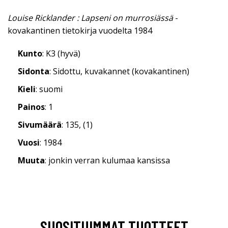
Louise Ricklander : Lapseni on murrosiässä
-
kovakantinen tietokirja vuodelta 1984
Kunto
: K3 (hyvä)
Sidonta
: Sidottu, kuvakannet (kovakantinen)
Kieli
: suomi
Painos
: 1
Sivumäärä
: 135, (1)
Vuosi
: 1984
Muuta
: jonkin verran kulumaa kansissa
SUOSITUIMMAT TUOTTEET