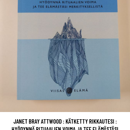
JANET BRAY ATTWOOD : KÄTKETTY RIKKAUTESI :
HYÖDYNNÄ RITUAALIEN VOIMA JA TEE ELÄMÄSTÄSI