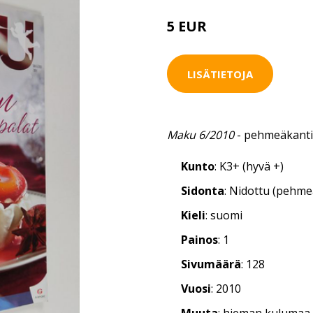
5 EUR
LISÄTIETOJA
Maku 6/2010
- pehmeäkantin
Kunto
: K3+ (hyvä +)
Sidonta
: Nidottu (pehm
Kieli
: suomi
Painos
: 1
Sivumäärä
: 128
Vuosi
: 2010