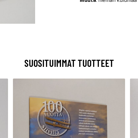
Muuta
: hieman kulumaa
SUOSITUIMMAT TUOTTEET