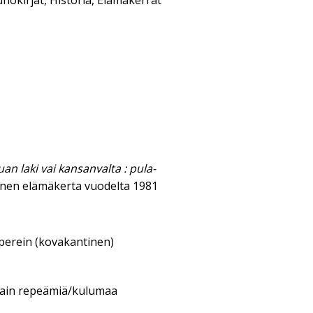
nokirjat
,
Historia
,
Elämäkerrat
an laki vai kansanvalta : pula-
nen elämäkerta vuodelta 1981
aperein (kovakantinen)
itain repeämiä/kulumaa