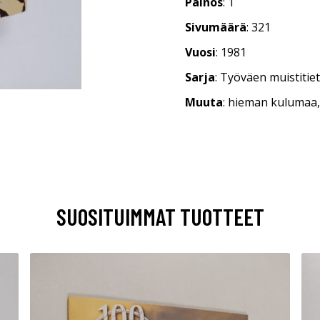
Painos
: 1
Sivumäärä
: 321
Vuosi
: 1981
Sarja
: Työväen muistitie
Muuta
: hieman kulumaa,
SUOSITUIMMAT TUOTTEET