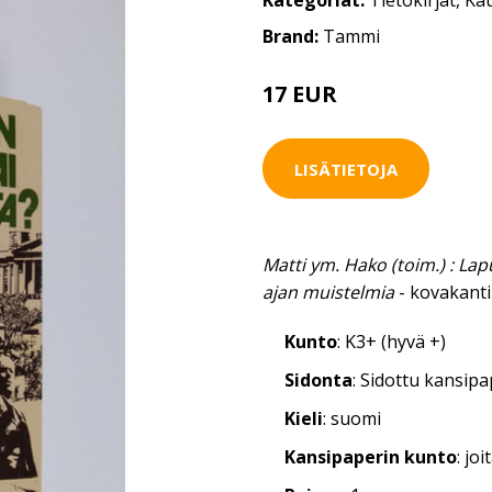
Kategoriat:
Tietokirjat
,
Kau
Brand:
Tammi
17 EUR
LISÄTIETOJA
Matti ym. Hako (toim.) : Lapu
ajan muistelmia
- kovakanti
Kunto
: K3+ (hyvä +)
Sidonta
: Sidottu kansip
Kieli
: suomi
Kansipaperin kunto
: jo