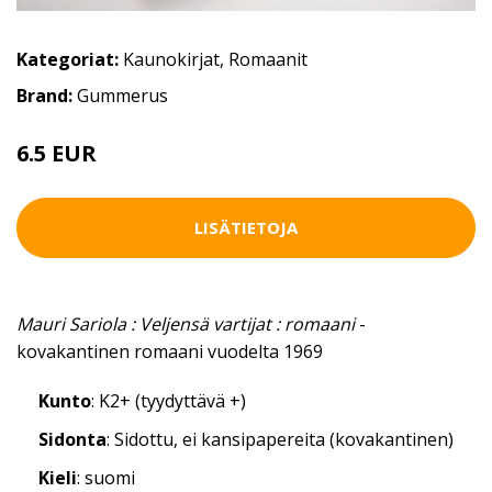
Kategoriat:
Kaunokirjat
,
Romaanit
Brand:
Gummerus
6.5 EUR
7.5 EUR
LISÄTIETOJA
Mauri Sariola : Veljensä vartijat : romaani
-
kovakantinen romaani vuodelta 1969
Kunto
: K2+ (tyydyttävä +)
Sidonta
: Sidottu, ei kansipapereita (kovakantinen)
Kieli
: suomi