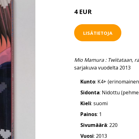
4 EUR
LISÄTIETOJA
Mio Mamura : Twiitataan, r
sarjakuva vuodelta 2013
Kunto
: K4+ (erinomainen
Sidonta
: Nidottu (pehm
Kieli
: suomi
Painos
: 1
Sivumäärä
: 220
Vuosi
: 2013