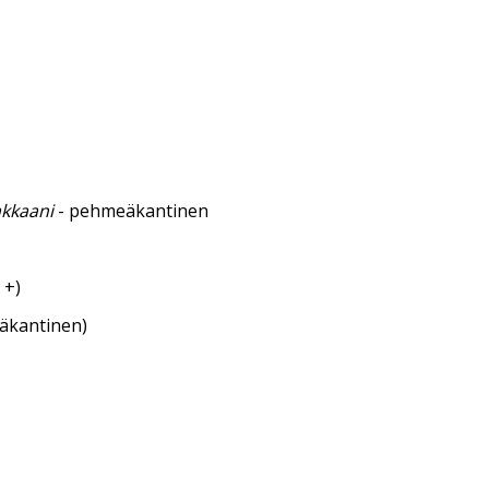
akkaani
- pehmeäkantinen
 +)
eäkantinen)