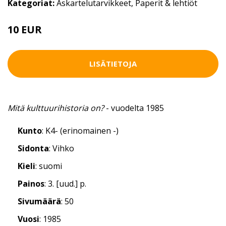
Kategoriat:
Askartelutarvikkeet
,
Paperit & lehtiöt
10 EUR
LISÄTIETOJA
Mitä kulttuurihistoria on?
- vuodelta 1985
Kunto
: K4- (erinomainen -)
Sidonta
: Vihko
Kieli
: suomi
Painos
: 3. [uud.] p.
Sivumäärä
: 50
Vuosi
: 1985