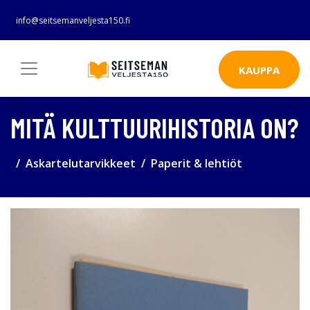
info@seitsemanveljesta150.fi
KAUPPA
MITÄ KULTTUURIHISTORIA ON?
Askartelutarvikkeet
Paperit & lehtiöt