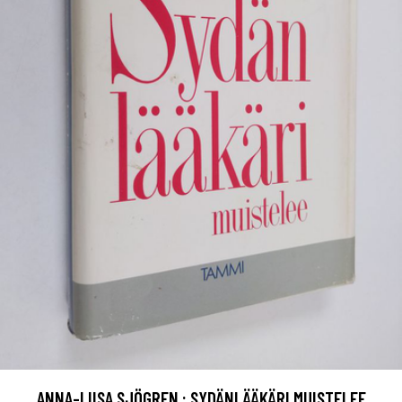
ANNA-LIISA SJÖGREN : SYDÄNLÄÄKÄRI MUISTELEE