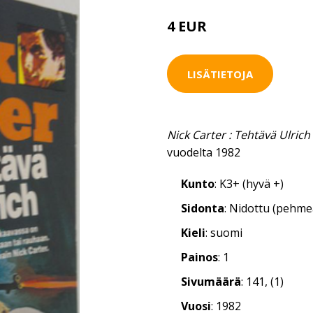
4 EUR
4.5 EUR
LISÄTIETOJA
Nick Carter : Tehtävä Ulrich
vuodelta 1982
Kunto
: K3+ (hyvä +)
Sidonta
: Nidottu (pehm
Kieli
: suomi
Painos
: 1
Sivumäärä
: 141, (1)
Vuosi
: 1982