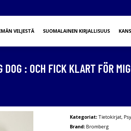
EMÄN VELJESTÄ
SUOMALAINEN KIRJALLISUUS
KANS
G DOG : OCH FICK KLART FÖR MI
Kategoriat:
Tietokirjat
,
Psy
Brand:
Bromberg