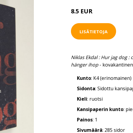
8.5 EUR
LISÄTIETOJA
Niklas Ekdal : Hur jag dog : o
hänger ihop
- kovakantinen 
Kunto
: K4 (erinomainen)
Sidonta
: Sidottu kansip
Kieli
: ruotsi
Kansipaperin kunto
: pi
Painos
: 1
Sivumäärä
: 285 sidor