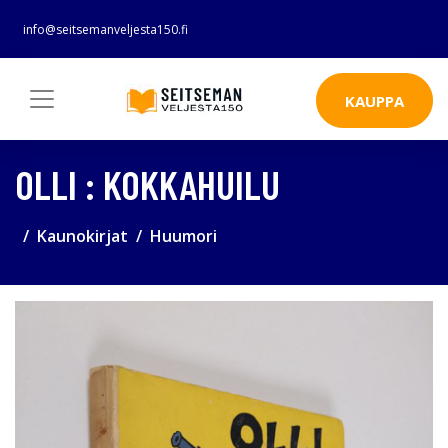
info@seitsemanveljesta150.fi
KAUPPA
OLLI : KOKKAHUILU
Kaunokirjat
Huumori