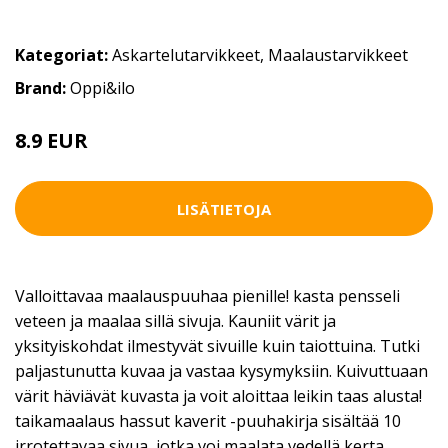
Kategoriat:
Askartelutarvikkeet
,
Maalaustarvikkeet
Brand:
Oppi&ilo
8.9 EUR
LISÄTIETOJA
Valloittavaa maalauspuuhaa pienille! kasta pensseli
veteen ja maalaa sillä sivuja. Kauniit värit ja
yksityiskohdat ilmestyvät sivuille kuin taiottuina. Tutki
paljastunutta kuvaa ja vastaa kysymyksiin. Kuivuttuaan
värit häviävät kuvasta ja voit aloittaa leikin taas alusta!
taikamaalaus hassut kaverit -puuhakirja sisältää 10
irrotettavaa sivua, jotka voi maalata vedellä kerta