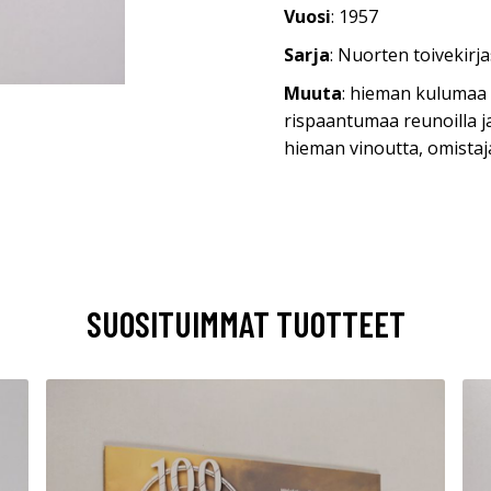
Vuosi
: 1957
Sarja
: Nuorten toivekirj
Muuta
: hieman kulumaa 
rispaantumaa reunoilla j
hieman vinoutta, omista
SUOSITUIMMAT TUOTTEET