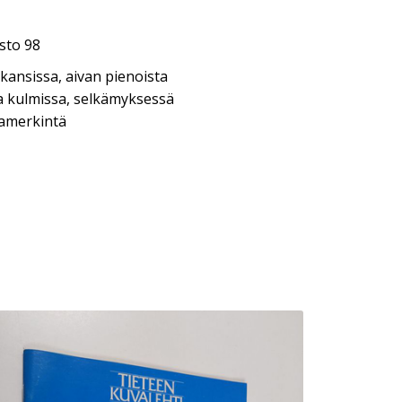
asto 98
kansissa, aivan pienoista
a kulmissa, selkämyksessä
jamerkintä