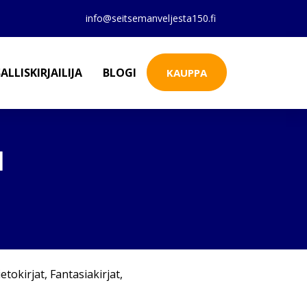
info@seitsemanveljesta150.fi
ALLISKIRJAILIJA
BLOGI
KAUPPA
I
ietokirjat
,
Fantasiakirjat
,