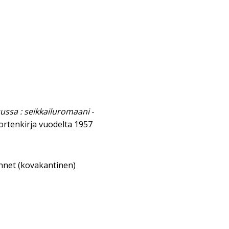
ussa : seikkailuromaani
-
ortenkirja vuodelta 1957
annet (kovakantinen)