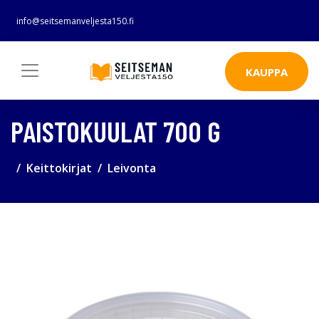
info@seitsemanveljesta150.fi
KAUPPA
PAISTOKUULAT 700 G
Keittokirjat
Leivonta