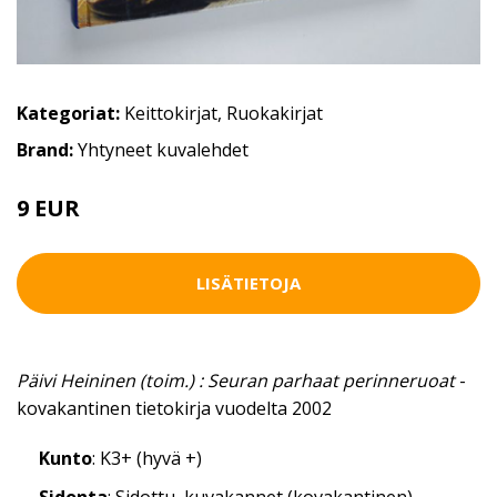
Kategoriat:
Keittokirjat
,
Ruokakirjat
Brand:
Yhtyneet kuvalehdet
9 EUR
LISÄTIETOJA
Päivi Heininen (toim.) : Seuran parhaat perinneruoat
-
kovakantinen tietokirja vuodelta 2002
Kunto
: K3+ (hyvä +)
Sidonta
: Sidottu, kuvakannet (kovakantinen)