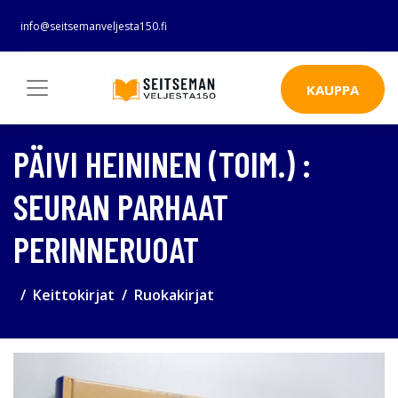
info@seitsemanveljesta150.fi
KAUPPA
PÄIVI HEININEN (TOIM.) :
SEURAN PARHAAT
PERINNERUOAT
Keittokirjat
Ruokakirjat