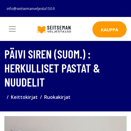
info@seitsemanveljesta150.fi
KAUPPA
PÄIVI SIREN (SUOM.) :
HERKULLISET PASTAT &
NUUDELIT
Keittokirjat
Ruokakirjat