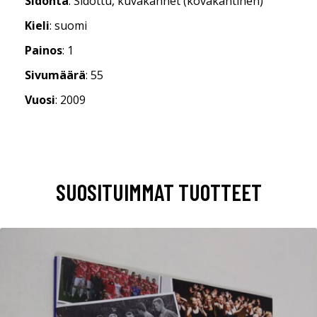
Sidonta
: Sidottu, kuvakannet (kovakantinen)
Kieli
: suomi
Painos
: 1
Sivumäärä
: 55
Vuosi
: 2009
SUOSITUIMMAT TUOTTEET