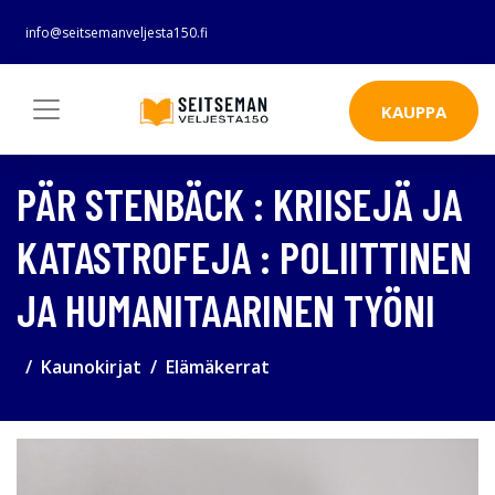
info@seitsemanveljesta150.fi
KAUPPA
PÄR STENBÄCK : KRIISEJÄ JA
KATASTROFEJA : POLIITTINEN
JA HUMANITAARINEN TYÖNI
Kaunokirjat
Elämäkerrat