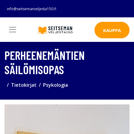
info@seitsemanveljesta150.fi
KAUPPA
PERHEENEMÄNTIEN
SÄILÖMISOPAS
Tietokirjat
Psykologia