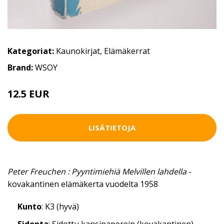
Kategoriat:
Kaunokirjat
,
Elämäkerrat
Brand:
WSOY
12.5 EUR
LISÄTIETOJA
Peter Freuchen : Pyyntimiehiä Melvillen lahdella
-
kovakantinen elämäkerta vuodelta 1958
Kunto
: K3 (hyvä)
Sidonta
: Sidottu kansipaperein (kovakantinen)