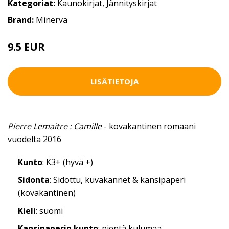
Kategoriat:
Kaunokirjat
,
Jännityskirjat
Brand:
Minerva
9.5 EUR
LISÄTIETOJA
Pierre Lemaitre : Camille
- kovakantinen romaani
vuodelta 2016
Kunto
: K3+ (hyvä +)
Sidonta
: Sidottu, kuvakannet & kansipaperi
(kovakantinen)
Kieli
: suomi
Kansipaperin kunto
: pientä kulumaa