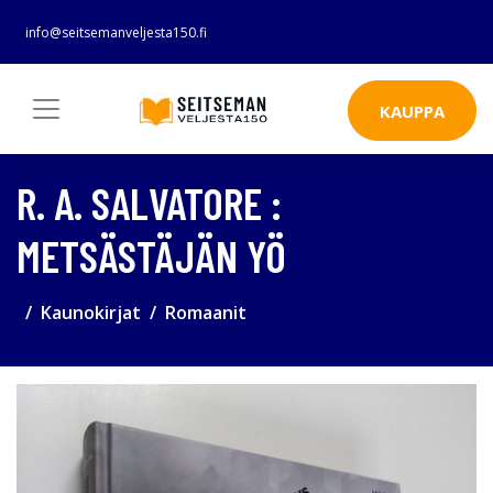
info@seitsemanveljesta150.fi
KAUPPA
R. A. SALVATORE :
METSÄSTÄJÄN YÖ
Kaunokirjat
Romaanit