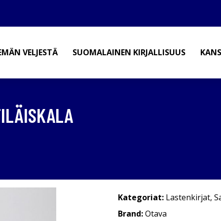
EMÄN VELJESTÄ
SUOMALAINEN KIRJALLISUUS
KANS
TILÄISKALA
Kategoriat:
Lastenkirjat
,
S
Brand:
Otava