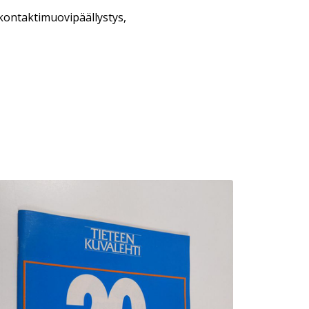
 kontaktimuovipäällystys,