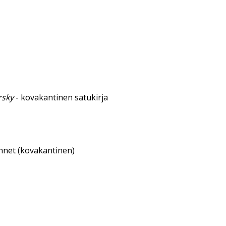
rsky
- kovakantinen satukirja
annet (kovakantinen)