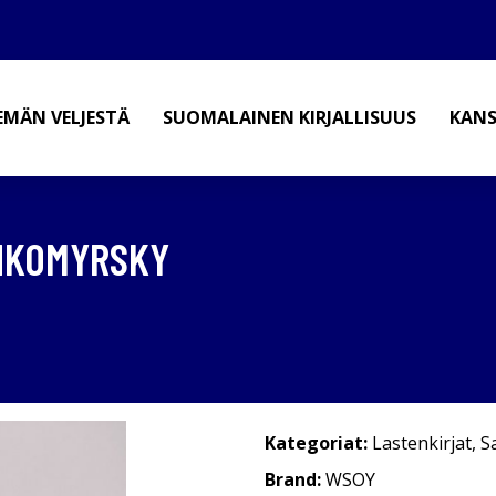
EMÄN VELJESTÄ
SUOMALAINEN KIRJALLISUUS
KANS
INKOMYRSKY
Kategoriat:
Lastenkirjat
,
S
Brand:
WSOY