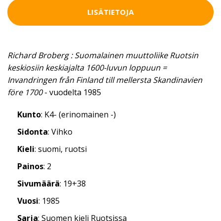
LISÄTIETOJA
Richard Broberg : Suomalainen muuttoliike Ruotsin
keskiosiin keskiajalta 1600-luvun loppuun =
Invandringen från Finland till mellersta Skandinavien
före 1700
- vuodelta 1985
Kunto
: K4- (erinomainen -)
Sidonta
: Vihko
Kieli
: suomi, ruotsi
Painos
: 2
Sivumäärä
: 19+38
Vuosi
: 1985
Sarja
: Suomen kieli Ruotsissa