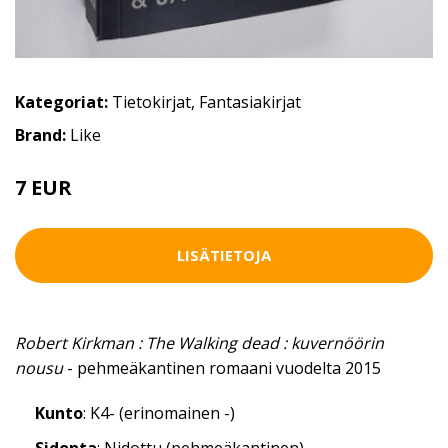
Kategoriat:
Tietokirjat
,
Fantasiakirjat
Brand:
Like
7 EUR
LISÄTIETOJA
Robert Kirkman : The Walking dead : kuvernöörin
nousu
- pehmeäkantinen romaani vuodelta 2015
Kunto
: K4- (erinomainen -)
Sidonta
: Nidottu (pehmeäkantinen)