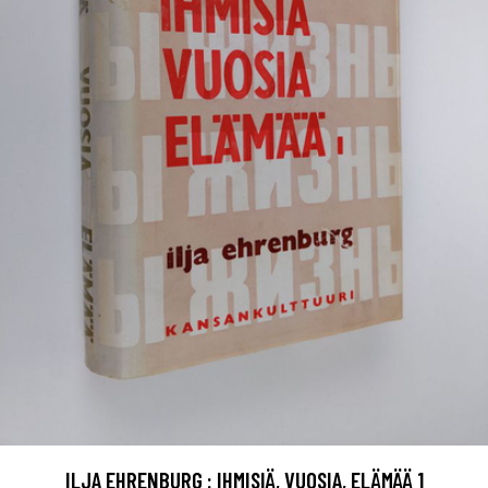
ILJA EHRENBURG : IHMISIÄ, VUOSIA, ELÄMÄÄ 1