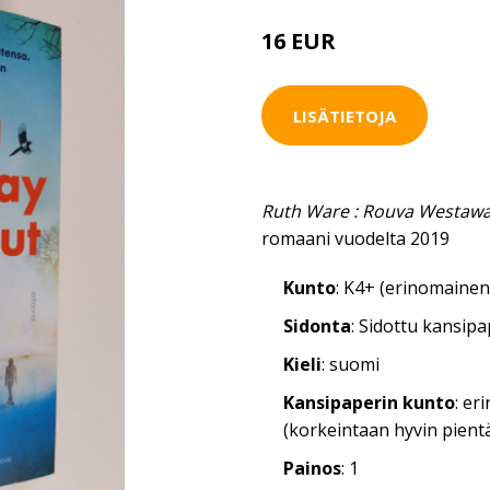
16 EUR
LISÄTIETOJA
Ruth Ware : Rouva Westawa
romaani vuodelta 2019
Kunto
: K4+ (erinomainen
Sidonta
: Sidottu kansip
Kieli
: suomi
Kansipaperin kunto
: er
(korkeintaan hyvin pientä
Painos
: 1