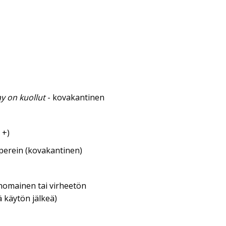
y on kuollut
- kovakantinen
 +)
aperein (kovakantinen)
inomainen tai virheetön
 käytön jälkeä)