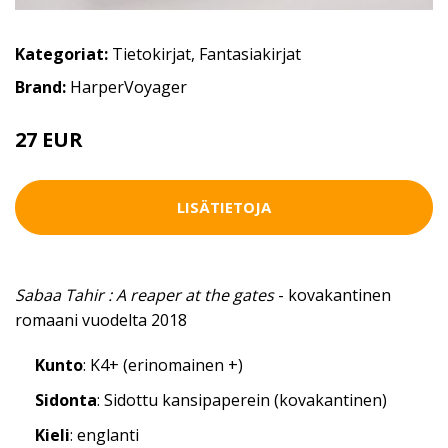
Kategoriat:
Tietokirjat
,
Fantasiakirjat
Brand:
HarperVoyager
27 EUR
LISÄTIETOJA
Sabaa Tahir : A reaper at the gates
- kovakantinen
romaani vuodelta 2018
Kunto
: K4+ (erinomainen +)
Sidonta
: Sidottu kansipaperein (kovakantinen)
Kieli
: englanti