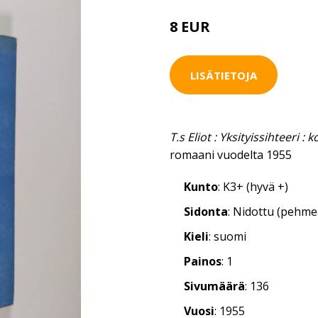
8 EUR
LISÄTIETOJA
T.s Eliot : Yksityissihteeri :
romaani vuodelta 1955
Kunto
: K3+ (hyvä +)
Sidonta
: Nidottu (pehm
Kieli
: suomi
Painos
: 1
Sivumäärä
: 136
Vuosi
: 1955