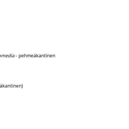
 komedia
- pehmeäkantinen
eäkantinen)