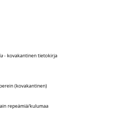
ia
- kovakantinen tietokirja
aperein (kovakantinen)
itain repeämiä/kulumaa