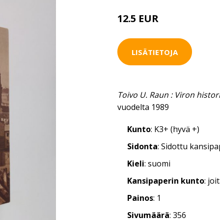
12.5 EUR
LISÄTIETOJA
Toivo U. Raun : Viron histor
vuodelta 1989
Kunto
: K3+ (hyvä +)
Sidonta
: Sidottu kansip
Kieli
: suomi
Kansipaperin kunto
: jo
Painos
: 1
Sivumäärä
: 356