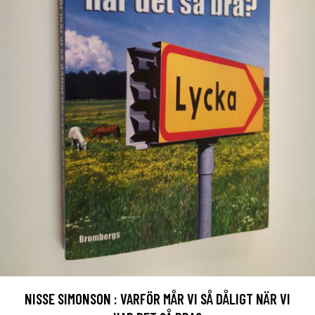
NISSE SIMONSON : VARFÖR MÅR VI SÅ DÅLIGT NÄR VI