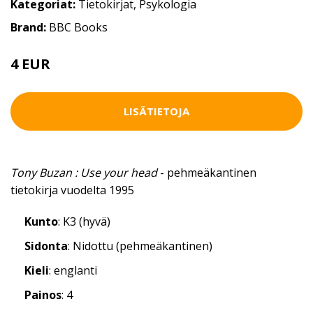
Kategoriat:
Tietokirjat
,
Psykologia
Brand:
BBC Books
4 EUR
LISÄTIETOJA
Tony Buzan : Use your head
- pehmeäkantinen
tietokirja vuodelta 1995
Kunto
: K3 (hyvä)
Sidonta
: Nidottu (pehmeäkantinen)
Kieli
: englanti
Painos
: 4