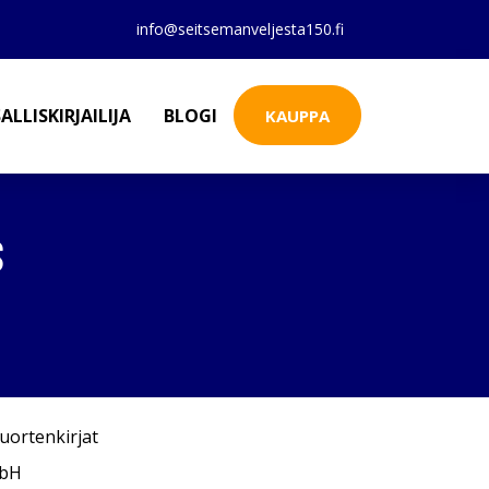
info@seitsemanveljesta150.fi
ALLISKIRJAILIJA
BLOGI
KAUPPA
S
uortenkirjat
mbH