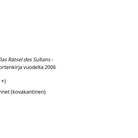
Das Rätsel des Sultans
-
ortenkirja vuodelta 2006
 +)
annet (kovakantinen)