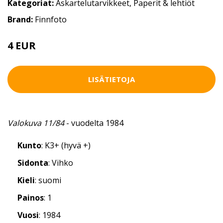
Kategoriat:
Askartelutarvikkeet
,
Paperit & lehtiöt
Brand:
Finnfoto
4 EUR
LISÄTIETOJA
Valokuva 11/84
- vuodelta 1984
Kunto
: K3+ (hyvä +)
Sidonta
: Vihko
Kieli
: suomi
Painos
: 1
Vuosi
: 1984