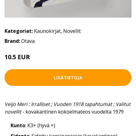
Kategoriat:
Kaunokirjat
,
Novellit
Brand:
Otava
10.5 EUR
LISÄTIETOJA
Veijo Meri : Irralliset ; Vuoden 1918 tapahtumat ; Valitut
novellit
- kovakantinen kokoelmateos vuodelta 1979
Kunto
: K3+ (hyvä +)
Sidonta
: Sidottu kansipaperein (kovakantinen)