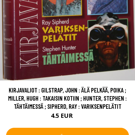
KIRJAVALIOT : GILSTRAP, JOHN : ÄLÄ PELKÄÄ, POIKA ;
MILLER, HUGH : TAKAISIN KOTIIN ; HUNTER, STEPHEN :
TÄHTÄIMESSÄ ; SIPHERD, RAY : VARIKSENPELÄTIT
4.5 EUR
6 EUR