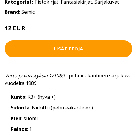
Kategoriat:
Tietokirjat
,
Fantasiakirjat
,
Sarjakuvat
Brand:
Semic
12 EUR
LISÄTIETOJA
Verta ja väristyksiä 1/1989
- pehmeäkantinen sarjakuva
vuodelta 1989
Kunto
: K3+ (hyvä +)
Sidonta
: Nidottu (pehmeäkantinen)
Kieli
: suomi
Painos
: 1