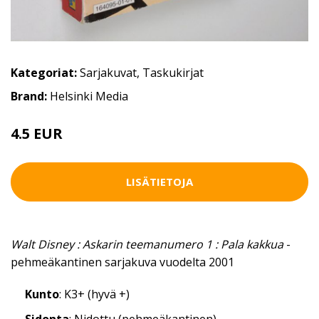
Kategoriat:
Sarjakuvat
,
Taskukirjat
Brand:
Helsinki Media
4.5 EUR
LISÄTIETOJA
Walt Disney : Askarin teemanumero 1 : Pala kakkua
-
pehmeäkantinen sarjakuva vuodelta 2001
Kunto
: K3+ (hyvä +)
Sidonta
: Nidottu (pehmeäkantinen)