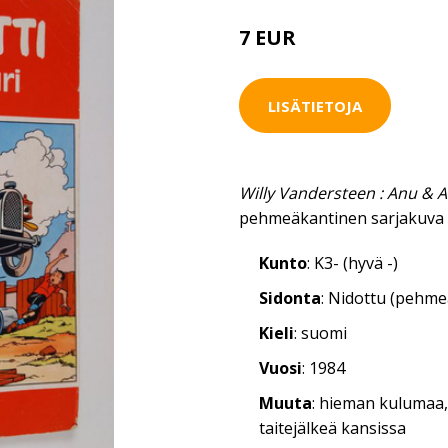
7 EUR
LISÄTIETOJA
Willy Vandersteen : Anu & An
pehmeäkantinen sarjakuva 
Kunto
: K3- (hyvä -)
Sidonta
: Nidottu (pehm
Kieli
: suomi
Vuosi
: 1984
Muuta
: hieman kulumaa,
taitejälkeä kansissa