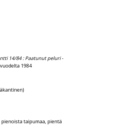
tti 14/84 : Paatunut peluri
-
vuodelta 1984
eäkantinen)
 pienoista taipumaa, pientä