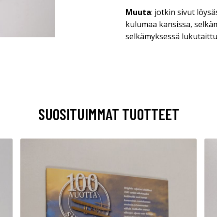
Muuta
: jotkin sivut löysä
kulumaa kansissa, selkä
selkämyksessä lukutaitt
SUOSITUIMMAT TUOTTEET