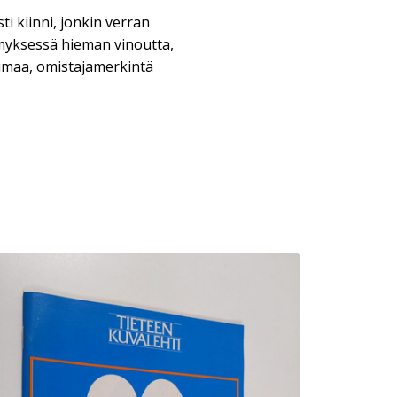
sti kiinni, jonkin verran
myksessä hieman vinoutta,
umaa, omistajamerkintä