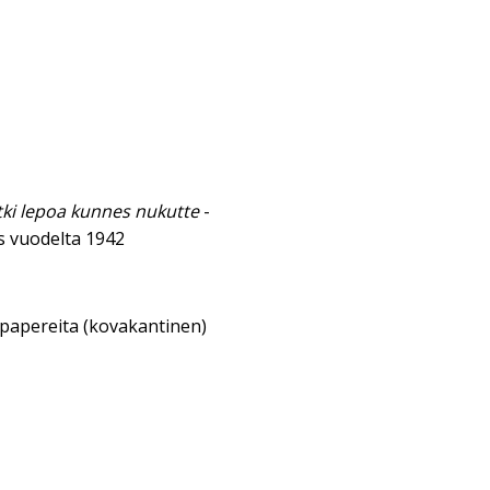
tki lepoa kunnes nukutte
-
 vuodelta 1942
sipapereita (kovakantinen)