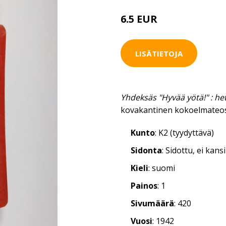
6.5 EUR
LISÄTIETOJA
Yhdeksäs "Hyvää yötä!" : he
kovakantinen kokoelmateos
Kunto
: K2 (tyydyttävä)
Sidonta
: Sidottu, ei kan
Kieli
: suomi
Painos
: 1
Sivumäärä
: 420
Vuosi
: 1942