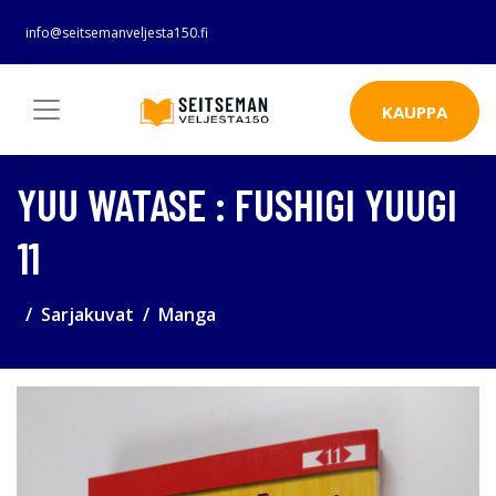
info@seitsemanveljesta150.fi
KAUPPA
YUU WATASE : FUSHIGI YUUGI
11
Sarjakuvat
Manga