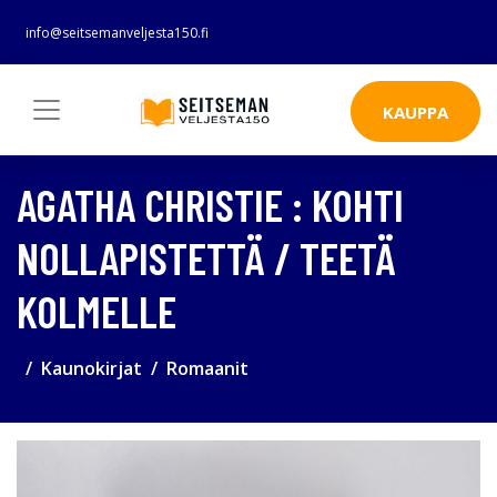
info@seitsemanveljesta150.fi
KAUPPA
AGATHA CHRISTIE : KOHTI
NOLLAPISTETTÄ / TEETÄ
KOLMELLE
Kaunokirjat
Romaanit