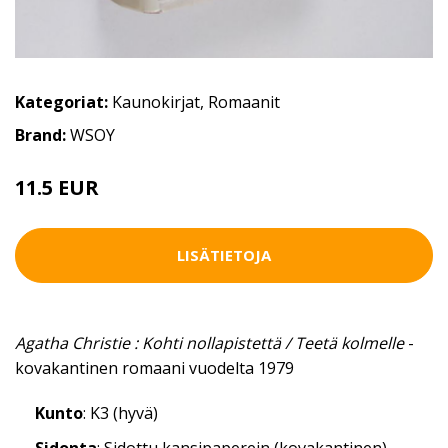
Kategoriat:
Kaunokirjat
,
Romaanit
Brand:
WSOY
11.5 EUR
LISÄTIETOJA
Agatha Christie : Kohti nollapistettä / Teetä kolmelle
-
kovakantinen romaani vuodelta 1979
Kunto
: K3 (hyvä)
Sidonta
: Sidottu kansipaperein (kovakantinen)