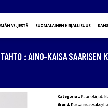
EMÄN VELJESTÄ
SUOMALAINEN KIRJALLISUUS
KANS
 TAHTO : AINO-KAISA SAARISEN
Kategoriat:
Kaunokirjat
,
E
Brand:
Kustannusosakeyht