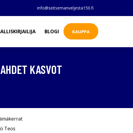
info@seitsemanveljesta150.fi
ALLISKIRJAILIJA
BLOGI
KAUPPA
 KAHDET KASVOT
lämäkerrat
iö Teos