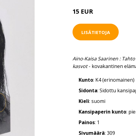
15 EUR
LISÄTIETOJA
Aino-Kaisa Saarinen : Tahto
kasvot
- kovakantinen eläm
Kunto
: K4 (erinomainen)
Sidonta
: Sidottu kansip
Kieli
: suomi
Kansipaperin kunto
: pi
Painos
: 1
Sivumäärä
: 309