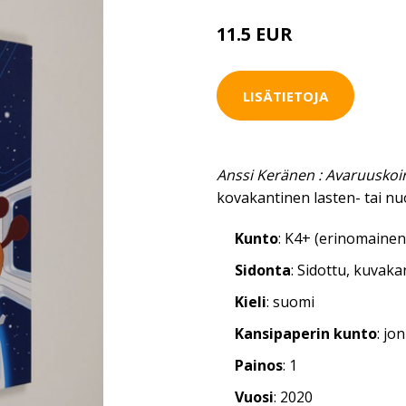
11.5 EUR
LISÄTIETOJA
Anssi Keränen : Avaruuskoir
kovakantinen lasten- tai nu
Kunto
: K4+ (erinomainen
Sidonta
: Sidottu, kuvak
Kieli
: suomi
Kansipaperin kunto
: jo
Painos
: 1
Vuosi
: 2020