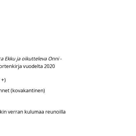
a Ekku ja oikutteleva Onni
-
ortenkirja vuodelta 2020
 +)
annet (kovakantinen)
nkin verran kulumaa reunoilla