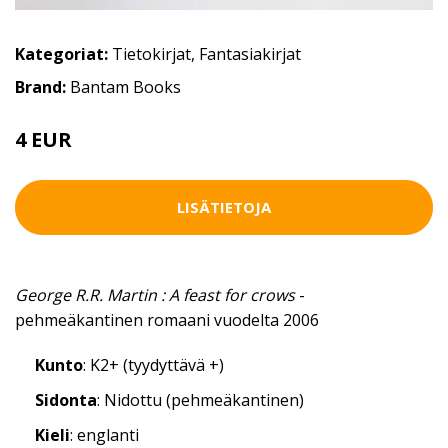
Kategoriat:
Tietokirjat
,
Fantasiakirjat
Brand:
Bantam Books
4 EUR
LISÄTIETOJA
George R.R. Martin : A feast for crows
-
pehmeäkantinen romaani vuodelta 2006
Kunto
: K2+ (tyydyttävä +)
Sidonta
: Nidottu (pehmeäkantinen)
Kieli
: englanti