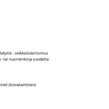
lakyttä : seikkailukertomus
- tai nuortenkirja vuodelta
annet (kovakantinen)