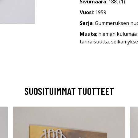
Sivumäärä
: 188, (1)
Vuosi
: 1959
Sarja
: Gummeruksen nuor
Muuta
: hieman kulumaa 
tahraisuutta, selkämyks
SUOSITUIMMAT TUOTTEET