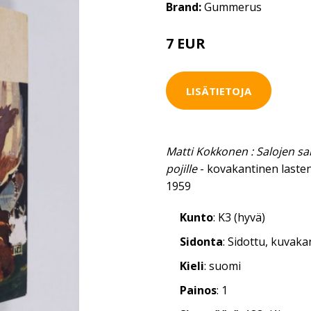
Brand:
Gummerus
7 EUR
LISÄTIETOJA
Matti Kokkonen : Salojen sa
pojille
- kovakantinen lasten
1959
Kunto
: K3 (hyvä)
Sidonta
: Sidottu, kuvak
Kieli
: suomi
Painos
: 1