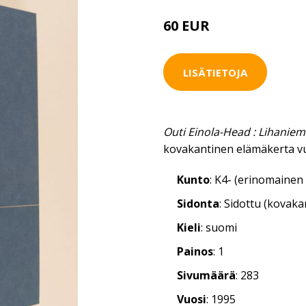
60 EUR
LISÄTIETOJA
Outi Einola-Head : Lihanie
kovakantinen elämäkerta v
Kunto
: K4- (erinomainen 
Sidonta
: Sidottu (kovaka
Kieli
: suomi
Painos
: 1
Sivumäärä
: 283
Vuosi
: 1995