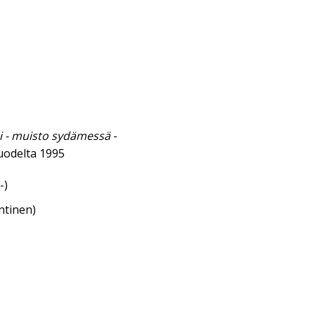
mi - muisto sydämessä
-
uodelta 1995
-)
ntinen)