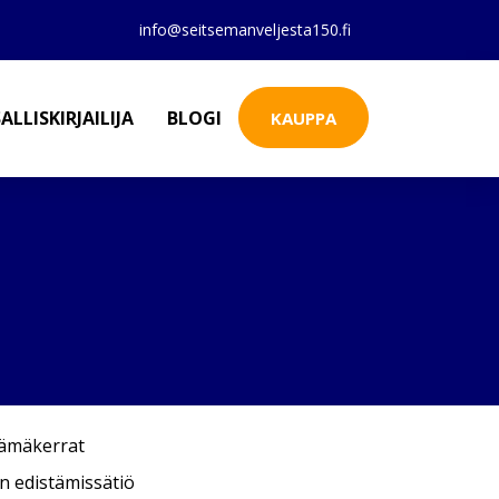
info@seitsemanveljesta150.fi
ALLISKIRJAILIJA
BLOGI
KAUPPA
lämäkerrat
in edistämissätiö