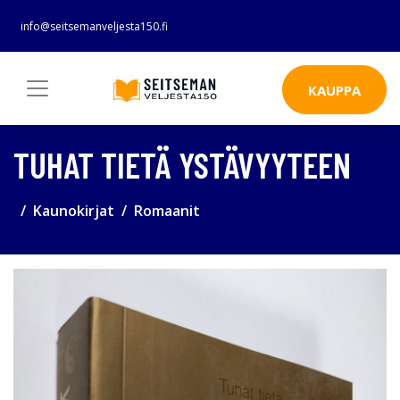
info@seitsemanveljesta150.fi
KAUPPA
TUHAT TIETÄ YSTÄVYYTEEN
Kaunokirjat
Romaanit